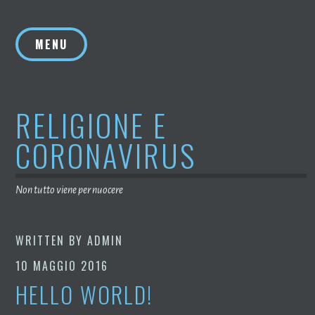
Skip
to
MENU
content
RELIGIONE E
CORONAVIRUS
Non tutto viene per nuocere
WRITTEN BY
ADMIN
10 MAGGIO 2016
HELLO WORLD!